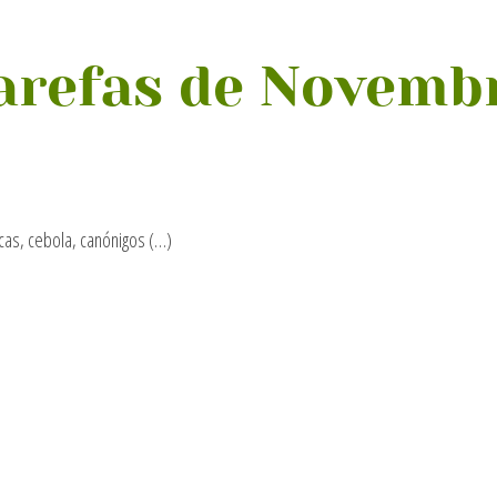
arefas de Novemb
icas, cebola, canónigos (…)