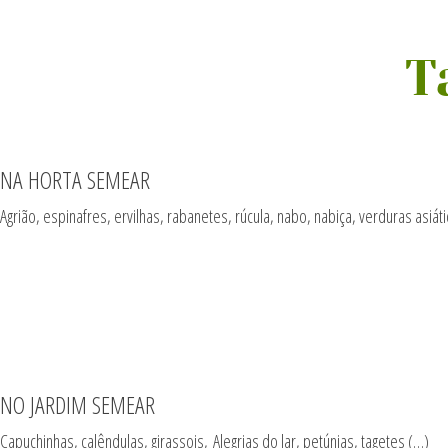
T
NA HORTA SEMEAR
Agrião, espinafres, ervilhas, rabanetes, rúcula, nabo, nabiça, verduras asiát
NO JARDIM SEMEAR
Capuchinhas, calêndulas, girassois,
Alegrias do lar, petúnias,
tagetes (…)