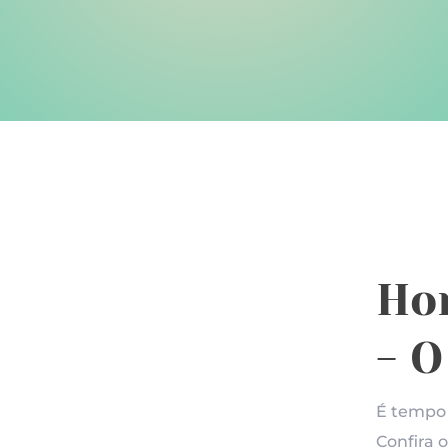
Ho
- O
É tempo 
Confira 