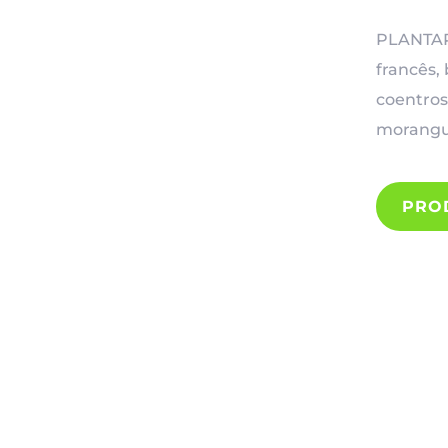
PLANTA
francês, 
coentros
morangue
PRO