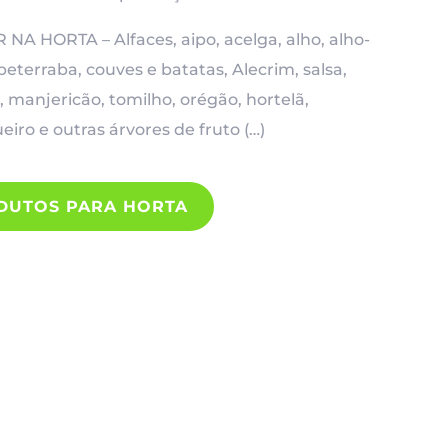
R NA HORTA –
Alfaces, aipo, acelga, alho, alho-
beterraba, couves e batatas, Alecrim, salsa,
, manjericão, tomilho, orégão, hortelã,
iro e outras árvores de fruto
(…)
DUTOS PARA HORTA