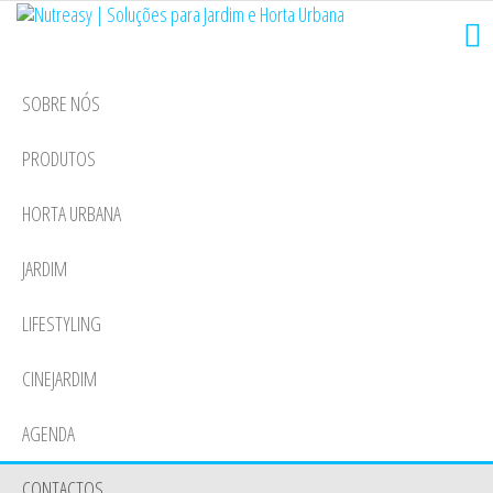
Nutreasy
Saltar
Soluções de
plantação e
para
|
envasamento
o
Soluções
para plantas
SOBRE NÓS
conteúdo
de interior,
para
verdes,
PRODUTOS
orquídeas,
Jardim e
próteas,
Horta
acidófilas,
HORTA URBANA
catos e
Urbana
suculentas,
JARDIM
horta urbana
LIFESTYLING
CINEJARDIM
AGENDA
CONTACTOS