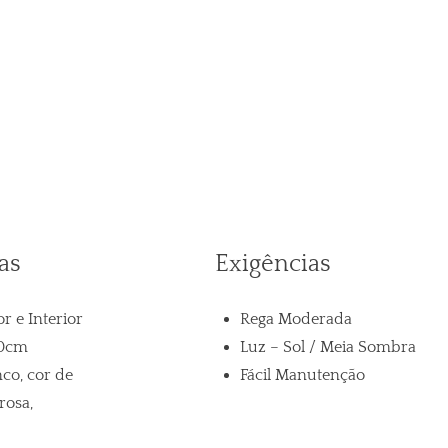
ansplantar é no entanto a primavera.
as
Exigências
or e Interior
Rega Moderada
30cm
Luz – Sol / Meia Sombra
co, cor de
Fácil Manutenção
rosa,