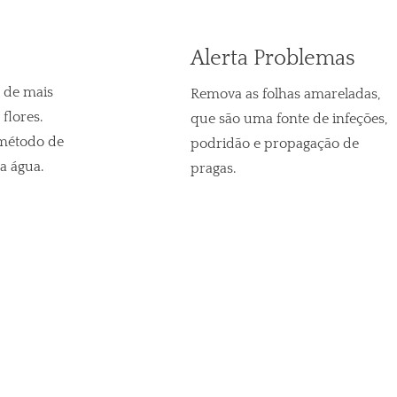
Alerta Problemas
a de mais
Remova as folhas amareladas,
flores.
que são uma fonte de infeções,
método de
podridão e propagação de
a água.
pragas.