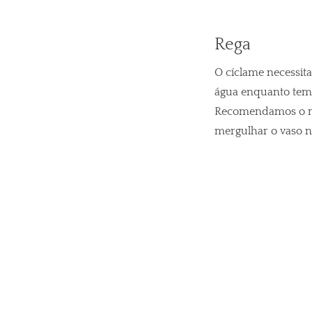
Rega
O cíclame necessit
água enquanto tem 
Recomendamos o 
mergulhar o vaso n