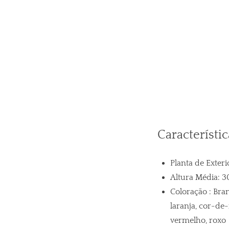
A altura ideal para o tr
Característic
Planta de Exteri
Altura Média: 
Coloração :
Bran
laranja, cor-de-
vermelho, roxo